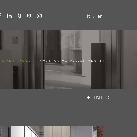
it
en
HOME
/
PROGETTI
/
VETROVIVO ALLESTIMENTI
/
+ INFO